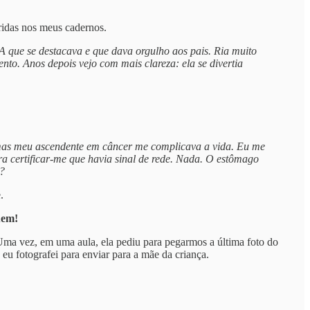
ridas nos meus cadernos.
 A que se destacava e que dava orgulho aos pais. Ria muito
o. Anos depois vejo com mais clareza: ela se divertia
s, mas meu ascendente em câncer me complicava a vida. Eu me
ara certificar-me que havia sinal de rede. Nada. O estômago
é?
.
uem!
 Uma vez, em uma aula, ela pediu para pegarmos a última foto do
eu fotografei para enviar para a mãe da criança.