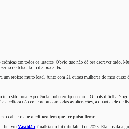
rônicas em todos os lugares. Óbvio que não dá pra escrever tudo. Muit
 mesmo do tchau bom dia boa aula.
ara um projeto muito legal, junto com 21 outras mulheres do meu curso 
 tem sido uma experiência muito enriquecedora. O mais difícil até agor
a” e a editora não concordou com todas as alterações, a quantidade de 
em a calhar e que
a editora tem que ter pulso firme
.
ra do livro
Vastidão
, finalista do Prêmio Jabuti de 2023. Ela nos dá alg