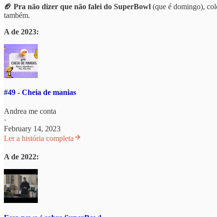
🏈 Pra não dizer que não falei do SuperBowl
(que é domingo), col
também.
A de 2023:
#49 - Cheia de manias
Andrea me conta
·
February 14, 2023
Ler a história completa
A de 2022: