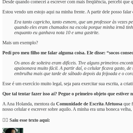
Desde quando comecei a escrever com mais freqüência, percebi que q
Estou vendo um estojo aqui na minha frente. A partir dele posso fal
Era tanto capricho, tanto esmero, que um professor às vezes pe
quando eles eram chamados na escola porque minha irmã tinha
enquanto eu ganhava nota 10 e uma gastrite.
Mais um exemplo?
Pedi pro meu filho me falar alguma coisa. Ele disse: “socos consec
Os anos de solteira eram difíceis. Tive alguns primeiros enco
apaixonava muito fácil. A partir daí, o celular ficava gasto, 
embrulha mais que tarde de sábado depois da feijoada e o cor
Esse é um exercício muito legal, seja para exercitar sua escrita, a cr
Que tal tentar fazer isso aí? Pegue o primeiro objeto que estiver 
A Ana Holanda, mentora da
Comunidade de Escrita Afetuosa
que f
nosso celular e escrever sobre aquilo. A minha era uma boneca velha,
👉🏼 Saiu esse texto aqui: