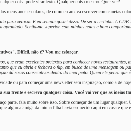
ualquer coisa pode virar texto. Qualquer coisa mesmo. Quer ver?
ar dos meus anos escolares, de como eu amava escrever com canetas colo
dia para xerocar. E eu sempre gostei disso. De ser a certinha. A CDF.
 aprontado. Sentia-me superior, com minhas notas e bom comportament
utivos". Difícil, não é? Vou me esforçar.
ntros, que eram excelentes pretextos para conhecer novos restaurante
de tanto que eu abria e fechava o flip, em busca de uma mensagem ou p
ação dá socos consecutivos dentro do meu peito. Quem ele pensa que 
iatividade ou para começar uma newsletter sem inspiração, como a de hoje
na sua frente e escreva qualquer coisa. Você vai ver que as ideias fl
aço parte, fala muito sobre isso. Sobre começar de um lugar qualquer.
 que alguma amiga da minha filha havia esquecido aqui em casa e que e 