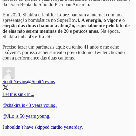
da Dona Benta do Sítio do Pica-pau Amarelo.
Em 2020, Shakira e Jeniffer Lopez pararam a internet com uma
apresentação bombástica no SuperBowl.
A energia, o vigor e o
corpão das duas chamou a atenção, especialmente pelo fato de
de elas não serem meninas de 20 e poucos anos
. Na época,
Shakira tinha 43 e JLo 50.
Preciso fazer um parêntesis aqui: eu tenho 41 anos e me acho
“xóvem”, por isso achei surreal o povo todo no Twitter chocado
com a performance das duas cantoras.
Scott Nevins
@ScottNevins
Let this sink in...
@shakira
is 43 years young.
@JLo
is 50 years young.
I shouldn’t have skipped cardio yesterday.