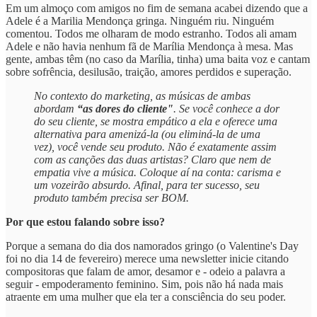
Em um almoço com amigos no fim de semana acabei dizendo que a
Adele é a Marilia Mendonça gringa. Ninguém riu. Ninguém
comentou. Todos me olharam de modo estranho. Todos ali amam
Adele e não havia nenhum fã de Marília Mendonça à mesa. Mas
gente, ambas têm (no caso da Marília, tinha) uma baita voz e cantam
sobre sofrência, desilusão, traição, amores perdidos e superação.
No contexto do marketing, as músicas de ambas
abordam
“as dores do cliente"
. Se você conhece a dor
do seu cliente, se mostra empático a ela e oferece uma
alternativa para amenizá-la (ou eliminá-la de uma
vez), você vende seu produto. Não é exatamente assim
com as canções das duas artistas? Claro que nem de
empatia vive a música. Coloque aí na conta: carisma e
um vozeirão absurdo. Afinal, para ter sucesso, seu
produto também precisa ser BOM.
Por que estou falando sobre isso?
Porque a semana do dia dos namorados gringo (o Valentine's Day
foi no dia 14 de fevereiro) merece uma newsletter inicie citando
compositoras que falam de amor, desamor e - odeio a palavra a
seguir - empoderamento feminino. Sim, pois não há nada mais
atraente em uma mulher que ela ter a consciência do seu poder.