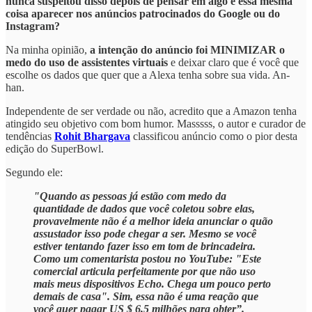
nunca suspeitou disso depois de pensar em algo e essa mesma
coisa aparecer nos anúncios patrocinados do Google ou do
Instagram?
Na minha opinião,
a intenção do anúncio foi MINIMIZAR o
medo do uso de assistentes virtuais
e deixar claro que é você que
escolhe os dados que quer que a Alexa tenha sobre sua vida. An-
han.
Independente de ser verdade ou não, acredito que a Amazon tenha
atingido seu objetivo com bom humor. Masssss, o autor e curador de
tendências
Rohit Bhargava
classificou anúncio como o pior desta
edição do SuperBowl.
Segundo ele:
"Quando as pessoas já estão com medo da
quantidade de dados que você coletou sobre elas,
provavelmente não é a melhor ideia anunciar o quão
assustador isso pode chegar a ser. Mesmo se você
estiver tentando fazer isso em tom de brincadeira.
Como um comentarista postou no YouTube: "Este
comercial articula perfeitamente por que não uso
mais meus dispositivos Echo. Chega um pouco perto
demais de casa". Sim, essa não é uma reação que
você quer pagar US $ 6,5 milhões para obter”.