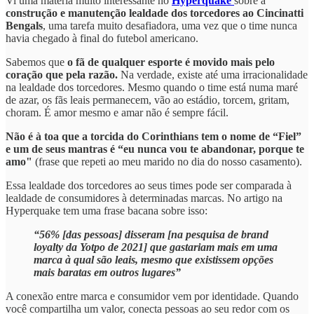
Vi uma matéria muito interessante no
Hyperquake
sobre a
construção e manutenção lealdade dos torcedores ao Cincinatti
Bengals
, uma tarefa muito desafiadora, uma vez que o time nunca
havia chegado à final do futebol americano.
Sabemos que
o fã de qualquer esporte é movido mais pelo
coração que pela razão.
Na verdade, existe até uma irracionalidade
na lealdade dos torcedores. Mesmo quando o time está numa maré
de azar, os fãs leais permanecem, vão ao estádio, torcem, gritam,
choram. É amor mesmo e amar não é sempre fácil.
Não é à toa que a torcida do Corinthians tem o nome de “Fiel”
e um de seus mantras é “eu nunca vou te abandonar, porque te
amo"
(frase que repeti ao meu marido no dia do nosso casamento).
Essa lealdade dos torcedores ao seus times pode ser comparada à
lealdade de consumidores à determinadas marcas. No artigo na
Hyperquake tem uma frase bacana sobre isso:
“56% [das pessoas] disseram [na pesquisa de brand
loyalty da Yotpo de 2021] que gastariam mais em uma
marca à qual são leais, mesmo que existissem opções
mais baratas em outros lugares”
A conexão entre marca e consumidor vem por identidade. Quando
você compartilha um valor, conecta pessoas ao seu redor com os