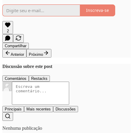
Inscreva-se
2
Compartilhar
Anterior
Próximo
Discussão sobre este post
Comentários
Restacks
Principais
Mais recentes
Discussões
Nenhuma publicação