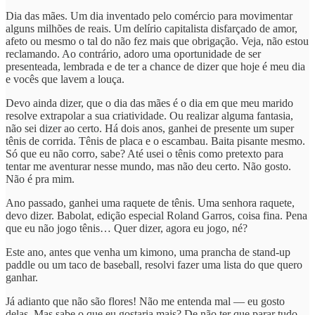
Dia das mães. Um dia inventado pelo comércio para movimentar
alguns milhões de reais. Um delírio capitalista disfarçado de amor,
afeto ou mesmo o tal do não fez mais que obrigação. Veja, não estou
reclamando. Ao contrário, adoro uma oportunidade de ser
presenteada, lembrada e de ter a chance de dizer que hoje é meu dia
e vocês que lavem a louça.
Devo ainda dizer, que o dia das mães é o dia em que meu marido
resolve extrapolar a sua criatividade. Ou realizar alguma fantasia,
não sei dizer ao certo. Há dois anos, ganhei de presente um super
tênis de corrida. Tênis de placa e o escambau. Baita pisante mesmo.
Só que eu não corro, sabe? Até usei o tênis como pretexto para
tentar me aventurar nesse mundo, mas não deu certo. Não gosto.
Não é pra mim.
Ano passado, ganhei uma raquete de tênis. Uma senhora raquete,
devo dizer. Babolat, edição especial Roland Garros, coisa fina. Pena
que eu não jogo tênis… Quer dizer, agora eu jogo, né?
Este ano, antes que venha um kimono, uma prancha de stand-up
paddle ou um taco de baseball, resolvi fazer uma lista do que quero
ganhar.
Já adianto que não são flores! Não me entenda mal — eu gosto
delas. Mas sabe o que eu gostaria mais? De não ter que parar tudo