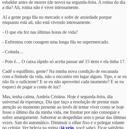
esbaldar antes de morrer (de novo) na segunda-feira. A rotina do dia
a dia? Ah, rotina não é viver intensamente.
Aí a gente pega fila no mercado e sofre de ansiedade porque
enquanto está ali, não está vivendo intensamente.
- O que ela fez nas últimas horas de vida?
- Enfrentou com coragem uma longa fila no supermercado.
- Coitada…
- Pois é… O caixa rápido só aceita passar até 15 itens e ela tinha 17.
Cadê o equilíbrio, gente? Na minha nova condição de encanada
com a finitude da vida, não o encontro em lugar algum. Tipo, e se eu
não fiz o suficiente? E se eu não aproveitei cada momento? E se eu
esqueci de pagar a conta de luz?
Mas, tenha calma, Andréa Cristina. Hoje é segunda-feira, dia
universal da esperança. Dia que faço a resolução de prestar mais
atenção ao momento presente ao invés de tentar viver como se hoje
fosse o último dia da minha vida, me frustrar por não conseguir e
sofrer amargamente. Saborear as despedidas sem o pesar das últimas
vezes. Sair do automático. Diminuir o olhar fixo e o polegar rolante
no celular. Ver beleza na rotina (
já vejo
, você sabe). Ficar satisfeita