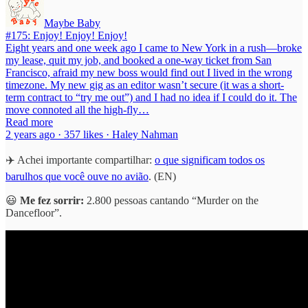
Maybe Baby
#175: Enjoy! Enjoy! Enjoy!
Eight years and one week ago I came to New York in a rush—broke
my lease, quit my job, and booked a one-way ticket from San
Francisco, afraid my new boss would find out I lived in the wrong
timezone. My new gig as an editor wasn’t secure (it was a short-
term contract to “try me out”) and I had no idea if I could do it. The
move connoted all the high-fly…
Read more
2 years ago · 357 likes · Haley Nahman
✈️ Achei importante compartilhar:
o que significam todos os
barulhos que você ouve no avião
. (EN)
😃
Me fez sorrir:
2.800 pessoas cantando “Murder on the
Dancefloor”.