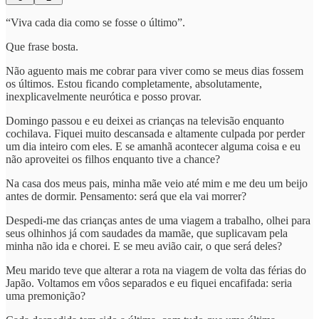
“Viva cada dia como se fosse o último”.
Que frase bosta.
Não aguento mais me cobrar para viver como se meus dias fossem
os últimos. Estou ficando completamente, absolutamente,
inexplicavelmente neurótica e posso provar.
Domingo passou e eu deixei as crianças na televisão enquanto
cochilava. Fiquei muito descansada e altamente culpada por perder
um dia inteiro com eles. E se amanhã acontecer alguma coisa e eu
não aproveitei os filhos enquanto tive a chance?
Na casa dos meus pais, minha mãe veio até mim e me deu um beijo
antes de dormir. Pensamento: será que ela vai morrer?
Despedi-me das crianças antes de uma viagem a trabalho, olhei para
seus olhinhos já com saudades da mamãe, que suplicavam pela
minha não ida e chorei. E se meu avião cair, o que será deles?
Meu marido teve que alterar a rota na viagem de volta das férias do
Japão. Voltamos em vôos separados e eu fiquei encafifada: seria
uma premonição?