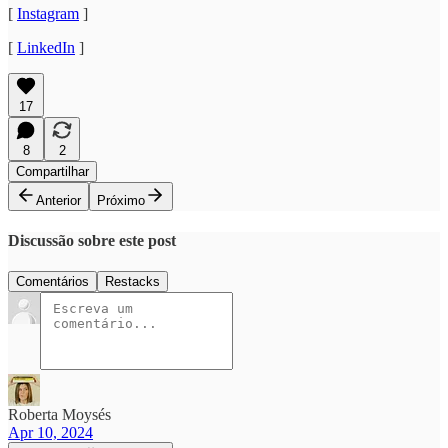
[
Instagram
]
[
LinkedIn
]
17
8
2
Compartilhar
Anterior
Próximo
Discussão sobre este post
Comentários
Restacks
Roberta Moysés
Apr 10, 2024