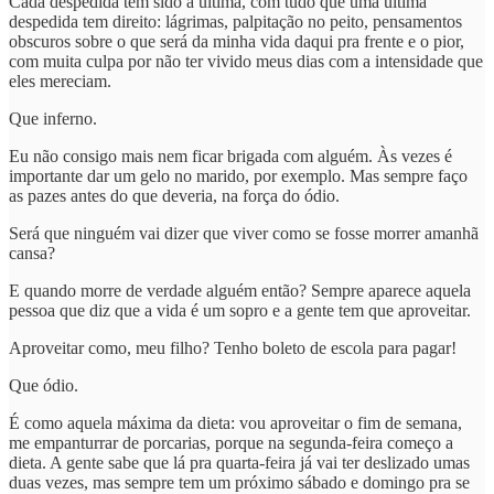
Cada despedida tem sido a última, com tudo que uma última
despedida tem direito: lágrimas, palpitação no peito, pensamentos
obscuros sobre o que será da minha vida daqui pra frente e o pior,
com muita culpa por não ter vivido meus dias com a intensidade que
eles mereciam.
Que inferno.
Eu não consigo mais nem ficar brigada com alguém. Às vezes é
importante dar um gelo no marido, por exemplo. Mas sempre faço
as pazes antes do que deveria, na força do ódio.
Será que ninguém vai dizer que viver como se fosse morrer amanhã
cansa?
E quando morre de verdade alguém então? Sempre aparece aquela
pessoa que diz que a vida é um sopro e a gente tem que aproveitar.
Aproveitar como, meu filho? Tenho boleto de escola para pagar!
Que ódio.
É como aquela máxima da dieta: vou aproveitar o fim de semana,
me empanturrar de porcarias, porque na segunda-feira começo a
dieta. A gente sabe que lá pra quarta-feira já vai ter deslizado umas
duas vezes, mas sempre tem um próximo sábado e domingo pra se