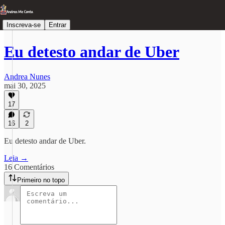
Inscreva-se
Entrar
Eu detesto andar de Uber
Andrea Nunes
mai 30, 2025
17
16
2
Eu detesto andar de Uber.
Leia →
16 Comentários
Primeiro no topo