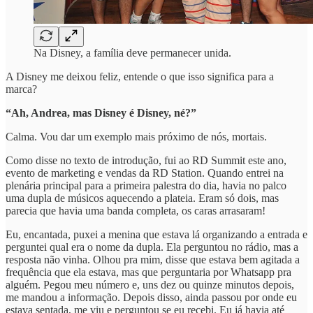
Na Disney, a família deve permanecer unida.
A Disney me deixou feliz, entende o que isso significa para a
marca?
“Ah, Andrea, mas Disney é Disney, né?”
Calma. Vou dar um exemplo mais próximo de nós, mortais.
Como disse no texto de introdução, fui ao RD Summit este ano,
evento de marketing e vendas da RD Station. Quando entrei na
plenária principal para a primeira palestra do dia, havia no palco
uma dupla de músicos aquecendo a plateia. Eram só dois, mas
parecia que havia uma banda completa, os caras arrasaram!
Eu, encantada, puxei a menina que estava lá organizando a entrada e
perguntei qual era o nome da dupla. Ela perguntou no rádio, mas a
resposta não vinha. Olhou pra mim, disse que estava bem agitada a
frequência que ela estava, mas que perguntaria por Whatsapp pra
alguém. Pegou meu número e, uns dez ou quinze minutos depois,
me mandou a informação. Depois disso, ainda passou por onde eu
estava sentada, me viu e perguntou se eu recebi. Eu já havia até