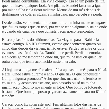
Perdi minha correntinha. Ela vivia comigo. Era só um ponto de luz,
que iluminava qualquer look. Até pijama. Mandei fazer uma igual
pra minha filha e ela ficou radiante. Menos de um mês depois de
desfilarmos de colares iguais, a minha caiu, não percebi e a perdi.
Desde então, venho tentando reconstruir em minha mente os lugares
que fui, as roupas que eu usei, pra ver se tenho alguma pista de onde
e quando ela caiu, para que consiga traçar nosso reencontro.
Busco pelas fotos dos últimos dias. Na viagem para a Bahia ela
estava comigo. No RD Summit, evento que aconteceu quatro ou
cinco dias depois da viagem, já não estava. Perdeu-se entre os dois
eventos, mas não foi só ela. Também me perdi. Perdi a memória.
Não consigo me lembrar de onde fui, que roupa usei ou qualquer
outra coisa que tenha acontecido neste intervalo.
Aí hoje uma amiga me dá o alerta: falta apenas um mês para o Natal.
Natal! Onde estive durante o ano? O que fiz? O que conquistei?
Cumpri alguma promessa? Acho que sim, mas não me lembro se
coisa x ou y aconteceu este ano, ano passado ou só na minha
imaginação. Recorro novamente às fotos. Que bom que fotografo
bastante. Que bom que posso pagar armazenamento extra no iCloud
também.
Caraca, como fiz coisa este ano! Tem algumas fotos das férias de
janeiro que, na minha memória, parecem ter acontecido há uns dois