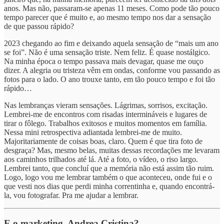
anos. Mas não, passaram-se apenas 11 meses. Como pode tão pouco
tempo parecer que é muito e, ao mesmo tempo nos dar a sensação
de que passou rápido?
2023 chegando ao fim e deixando aquela sensação de “mais um ano
se foi”. Não é uma sensação triste. Nem feliz. É quase nostálgico.
Na minha época o tempo passava mais devagar, quase me ouço
dizer. A alegria ou tristeza vêm em ondas, conforme vou passando as
fotos para o lado. O ano trouxe tanto, em tão pouco tempo e foi tão
rápido…
Nas lembranças vieram sensações. Lágrimas, sorrisos, excitação.
Lembrei-me de encontros com risadas intermináveis e lugares de
tirar o fôlego. Trabalhos exitosos e muitos momentos em família.
Nessa mini retrospectiva adiantada lembrei-me de muito.
Majoritariamente de coisas boas, claro. Quem é que tira foto de
desgraça? Mas, mesmo belas, muitas dessas recordações me levaram
aos caminhos trilhados até lá. Até a foto, o vídeo, o riso largo.
Lembrei tanto, que concluí que a memória não está assim tão ruim.
Logo, logo vou me lembrar também o que aconteceu, onde fui e o
que vesti nos dias que perdi minha correntinha e, quando encontrá-
la, vou fotografar. Pra me ajudar a lembrar.
E o marketing, Andrea Cristina?