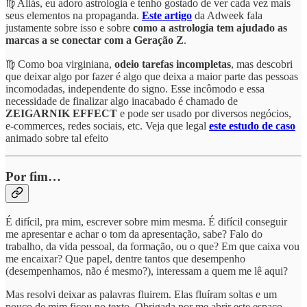
♍ Aliás, eu adoro astrologia e tenho gostado de ver cada vez mais
seus elementos na propaganda.
Este artigo
da Adweek fala
justamente sobre isso e sobre
como a astrologia tem ajudado as
marcas a se conectar com a Geração Z
.
♍ Como boa virginiana,
odeio tarefas incompletas
, mas descobri
que deixar algo por fazer é algo que deixa a maior parte das pessoas
incomodadas, independente do signo. Esse incômodo e essa
necessidade de finalizar algo inacabado é chamado de
ZEIGARNIK EFFECT
e pode ser usado por diversos negócios,
e-commerces, redes sociais, etc. Veja que legal
este estudo de caso
animado sobre tal efeito
Por fim…
É difícil, pra mim, escrever sobre mim mesma. É difícil conseguir
me apresentar e achar o tom da apresentação, sabe? Falo do
trabalho, da vida pessoal, da formação, ou o que? Em que caixa vou
me encaixar? Que papel, dentre tantos que desempenho
(desempenhamos, não é mesmo?), interessam a quem me lê aqui?
Mas resolvi deixar as palavras fluirem. Elas fluíram soltas e um
pouco de mim ficou no texto. Obrigada por me abrir este espaço.