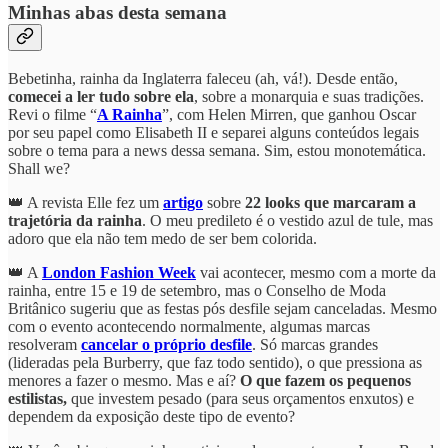
Minhas abas desta semana
Bebetinha, rainha da Inglaterra faleceu (ah, vá!). Desde então,
comecei a ler tudo sobre ela
, sobre a monarquia e suas tradições.
Revi o filme “
A Rainha
”, com Helen Mirren, que ganhou Oscar
por seu papel como Elisabeth II e separei alguns conteúdos legais
sobre o tema para a news dessa semana. Sim, estou monotemática.
Shall we?
👑 A revista Elle fez um
artigo
sobre
22 looks que marcaram a
trajetória da rainha
. O meu predileto é o vestido azul de tule, mas
adoro que ela não tem medo de ser bem colorida.
👑 A
London Fashion Week
vai acontecer, mesmo com a morte da
rainha, entre 15 e 19 de setembro, mas o Conselho de Moda
Britânico sugeriu que as festas pós desfile sejam canceladas. Mesmo
com o evento acontecendo normalmente, algumas marcas
resolveram
cancelar o próprio desfile
. Só marcas grandes
(lideradas pela Burberry, que faz todo sentido), o que pressiona as
menores a fazer o mesmo. Mas e aí?
O que fazem os pequenos
estilistas,
que investem pesado (para seus orçamentos enxutos) e
dependem da exposição deste tipo de evento?