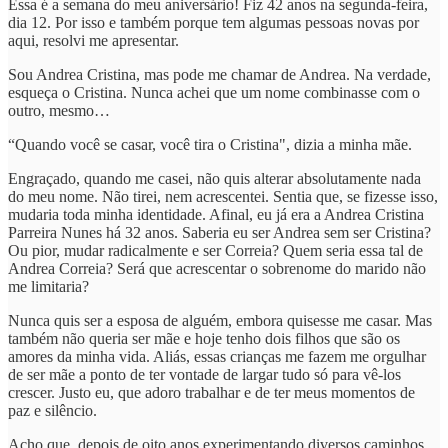
Essa é a semana do meu aniversário! Fiz 42 anos na segunda-feira,
dia 12. Por isso e também porque tem algumas pessoas novas por
aqui, resolvi me apresentar.
Sou Andrea Cristina, mas pode me chamar de Andrea. Na verdade,
esqueça o Cristina. Nunca achei que um nome combinasse com o
outro, mesmo…
“Quando você se casar, você tira o Cristina", dizia a minha mãe.
Engraçado, quando me casei, não quis alterar absolutamente nada
do meu nome. Não tirei, nem acrescentei. Sentia que, se fizesse isso,
mudaria toda minha identidade. Afinal, eu já era a Andrea Cristina
Parreira Nunes há 32 anos. Saberia eu ser Andrea sem ser Cristina?
Ou pior, mudar radicalmente e ser Correia? Quem seria essa tal de
Andrea Correia? Será que acrescentar o sobrenome do marido não
me limitaria?
Nunca quis ser a esposa de alguém, embora quisesse me casar. Mas
também não queria ser mãe e hoje tenho dois filhos que são os
amores da minha vida. Aliás, essas crianças me fazem me orgulhar
de ser mãe a ponto de ter vontade de largar tudo só para vê-los
crescer. Justo eu, que adoro trabalhar e de ter meus momentos de
paz e silêncio.
Acho que, depois de oito anos experimentando diversos caminhos