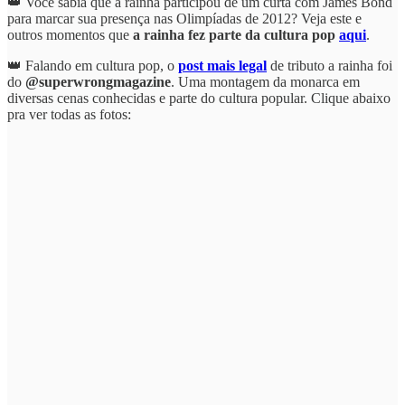
👑 Você sabia que a rainha participou de um curta com James Bond
para marcar sua presença nas Olimpíadas de 2012? Veja este e
outros momentos que
a rainha fez parte da cultura pop
aqui
.
👑 Falando em cultura pop, o
post mais legal
de tributo a rainha foi
do
@superwrongmagazine
. Uma montagem da monarca em
diversas cenas conhecidas e parte do cultura popular. Clique abaixo
pra ver todas as fotos: