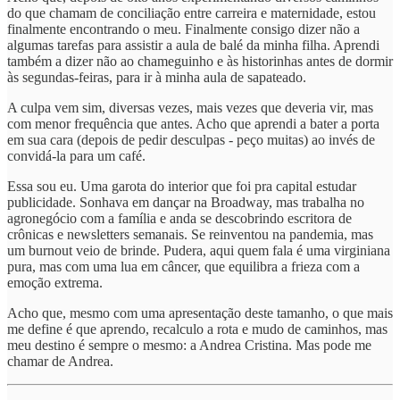
do que chamam de conciliação entre carreira e maternidade, estou
finalmente encontrando o meu. Finalmente consigo dizer não a
algumas tarefas para assistir a aula de balé da minha filha. Aprendi
também a dizer não ao chameguinho e às historinhas antes de dormir
às segundas-feiras, para ir à minha aula de sapateado.
A culpa vem sim, diversas vezes, mais vezes que deveria vir, mas
com menor frequência que antes. Acho que aprendi a bater a porta
em sua cara (depois de pedir desculpas - peço muitas) ao invés de
convidá-la para um café.
Essa sou eu. Uma garota do interior que foi pra capital estudar
publicidade. Sonhava em dançar na Broadway, mas trabalha no
agronegócio com a família e anda se descobrindo escritora de
crônicas e newsletters semanais. Se reinventou na pandemia, mas
um burnout veio de brinde. Pudera, aqui quem fala é uma virginiana
pura, mas com uma lua em câncer, que equilibra a frieza com a
emoção extrema.
Acho que, mesmo com uma apresentação deste tamanho, o que mais
me define é que aprendo, recalculo a rota e mudo de caminhos, mas
meu destino é sempre o mesmo: a Andrea Cristina. Mas pode me
chamar de Andrea.