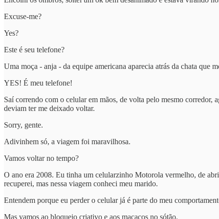
Excuse-me?
Yes?
Este é seu telefone?
Uma moça - anja - da equipe americana aparecia atrás da chata que me
YES! É meu telefone!
Saí correndo com o celular em mãos, de volta pelo mesmo corredor, ag
deviam ter me deixado voltar.
Sorry, gente.
Adivinhem só, a viagem foi maravilhosa.
Vamos voltar no tempo?
O ano era 2008. Eu tinha um celularzinho Motorola vermelho, de abrir
recuperei, mas nessa viagem conheci meu marido.
Entendem porque eu perder o celular já é parte do meu comportamen
Mas vamos ao bloqueio criativo e aos macacos no sótão.