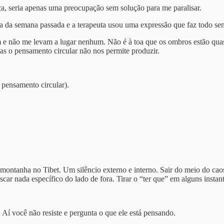
ça, seria apenas uma preocupação sem solução para me paralisar.
a da semana passada e a terapeuta usou uma expressão que faz todo se
 e não me levam a lugar nenhum. Não é à toa que os ombros estão quase
as o pensamento circular não nos permite produzir.
pensamento circular).
ontanha no Tibet. Um silêncio externo e interno. Sair do meio do caos
car nada específico do lado de fora. Tirar o “ter que” em alguns instan
 Aí você não resiste e pergunta o que ele está pensando.