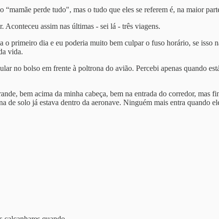
“mamãe perde tudo", mas o tudo que eles se referem é, na maior parte 
Aconteceu assim nas últimas - sei lá - três viagens.
 o primeiro dia e eu poderia muito bem culpar o fuso horário, se isso n
da vida.
ar no bolso em frente à poltrona do avião. Percebi apenas quando estáv
rande, bem acima da minha cabeça, bem na entrada do corredor, mas fin
a de solo já estava dentro da aeronave. Ninguém mais entra quando el
nos calcanhares quando…