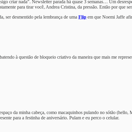
o criar nada". Newsletter parada há quase 3 semanas… Um desrespeito 
ustamente para tirar você, Andrea Cristina, da pressão. Então por que se
ida, ser desmentido pela lembrança de uma
Flip
em que Noemi Jaffe afirm
atendo à questão de bloqueio criativo da maneira que mais me represen
spaço da minha cabeça, como macaquinhos pulando no sótão (hello, M
ente para a festinha de aniversário. Pulam e eu perco o celular.