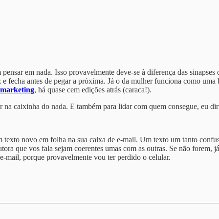
 pensar em nada. Isso provavelmente deve-se à diferença das sinapse
z e fecha antes de pegar a próxima. Já o da mulher funciona como uma 
omarketing
, há quase cem edições atrás (caraca!).
ar na caixinha do nada. E também para lidar com quem consegue, eu dir
m texto novo em folha na sua caixa de e-mail. Um texto um tanto confus
tora que vos fala sejam coerentes umas com as outras. Se não forem, j
-mail, porque provavelmente vou ter perdido o celular.