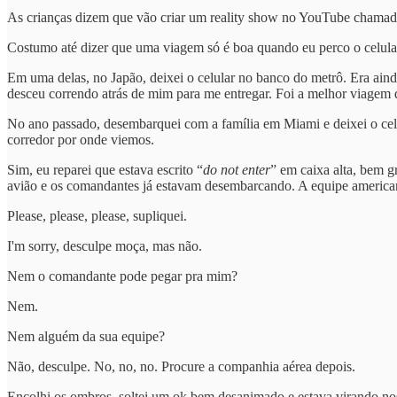
As crianças dizem que vão criar um reality show no YouTube chamado 
Costumo até dizer que uma viagem só é boa quando eu perco o celular. 
Em uma delas, no Japão, deixei o celular no banco do metrô. Era ainda
desceu correndo atrás de mim para me entregar. Foi a melhor viagem 
No ano passado, desembarquei com a família em Miami e deixei o celul
corredor por onde viemos.
Sim, eu reparei que estava escrito “
do not enter
” em caixa alta, bem g
avião e os comandantes já estavam desembarcando. A equipe american
Please, please, please, supliquei.
I'm sorry, desculpe moça, mas não.
Nem o comandante pode pegar pra mim?
Nem.
Nem alguém da sua equipe?
Não, desculpe. No, no, no. Procure a companhia aérea depois.
Encolhi os ombros, soltei um ok bem desanimado e estava virando 