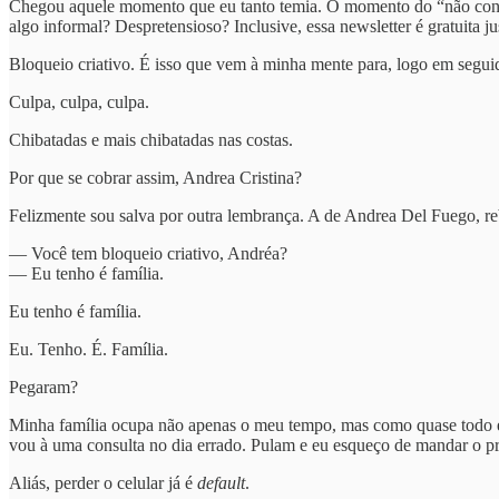
Chegou aquele momento que eu tanto temia. O momento do “não consig
algo informal? Despretensioso? Inclusive, essa newsletter é gratuita j
Bloqueio criativo. É isso que vem à minha mente para, logo em segu
Culpa, culpa, culpa.
Chibatadas e mais chibatadas nas costas.
Por que se cobrar assim, Andrea Cristina?
Felizmente sou salva por outra lembrança. A de Andrea Del Fuego, reb
— Você tem bloqueio criativo, Andréa?
— Eu tenho é família.
Eu tenho é família.
Eu. Tenho. É. Família.
Pegaram?
Minha família ocupa não apenas o meu tempo, mas como quase todo e
vou à uma consulta no dia errado. Pulam e eu esqueço de mandar o pres
Aliás, perder o celular já é
default
.