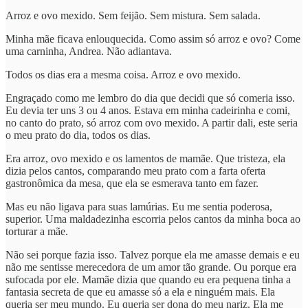
Arroz e ovo mexido. Sem feijão. Sem mistura. Sem salada.
Minha mãe ficava enlouquecida. Como assim só arroz e ovo? Come
uma carninha, Andrea. Não adiantava.
Todos os dias era a mesma coisa. Arroz e ovo mexido.
Engraçado como me lembro do dia que decidi que só comeria isso.
Eu devia ter uns 3 ou 4 anos. Estava em minha cadeirinha e comi,
no canto do prato, só arroz com ovo mexido. A partir dali, este seria
o meu prato do dia, todos os dias.
Era arroz, ovo mexido e os lamentos de mamãe. Que tristeza, ela
dizia pelos cantos, comparando meu prato com a farta oferta
gastronômica da mesa, que ela se esmerava tanto em fazer.
Mas eu não ligava para suas lamúrias. Eu me sentia poderosa,
superior. Uma maldadezinha escorria pelos cantos da minha boca ao
torturar a mãe.
Não sei porque fazia isso. Talvez porque ela me amasse demais e eu
não me sentisse merecedora de um amor tão grande. Ou porque era
sufocada por ele. Mamãe dizia que quando eu era pequena tinha a
fantasia secreta de que eu amasse só a ela e ninguém mais. Ela
queria ser meu mundo. Eu queria ser dona do meu nariz. Ela me