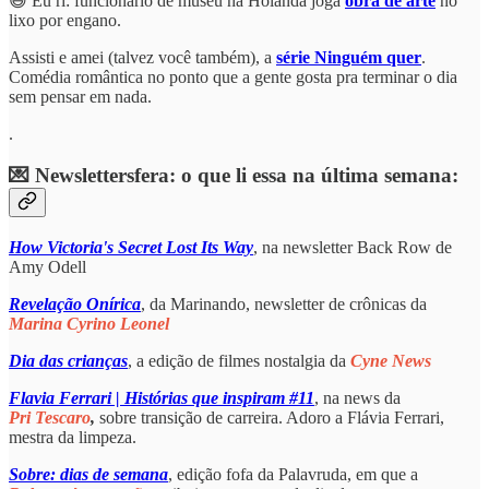
😅 Eu ri: funcionário de museu na Holanda joga
obra de arte
no
lixo por engano.
Assisti e amei (talvez você também), a
série Ninguém quer
.
Comédia romântica no ponto que a gente gosta pra terminar o dia
sem pensar em nada.
.
💌 Newslettersfera: o que li essa na última semana:
How Victoria's Secret Lost Its Way
, na newsletter Back Row de
Amy Odell
Revelação Onírica
, da Marinando, newsletter de crônicas da
Marina Cyrino Leonel
Dia das crianças
, a edição de filmes nostalgia da
Cyne News
Flavia Ferrari | Histórias que inspiram #11
, na news da
Pri Tescaro
,
sobre transição de carreira. Adoro a Flávia Ferrari,
mestra da limpeza.
Sobre: dias de semana
, edição fofa da Palavruda, em que a