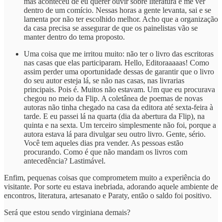
mas aconteceu de eu querer ouvir sobre literatura e me ver
dentro de um comício. Nessas horas a gente levanta, sai e se
lamenta por não ter escolhido melhor. Acho que a organização
da casa precisa se assegurar de que os painelistas vão se
manter dentro do tema proposto.
Uma coisa que me irritou muito: não ter o livro das escritoras
nas casas que elas participaram. Hello, Editoraaaaas! Como
assim perder uma oportunidade dessas de garantir que o livro
do seu autor esteja lá, se não nas casas, nas livrarias
principais. Pois é. Muitos não estavam. Um que eu procurava
chegou no meio da Flip. A coletânea de poemas de novas
autoras não tinha chegado na casa da editora até sexta-feira à
tarde. E eu passei lá na quarta (dia da abertura da Flip), na
quinta e na sexta. Um terceiro simplesmente não foi, porque a
autora estava lá para divulgar seu outro livro. Gente, sério.
Você tem aqueles dias pra vender. As pessoas estão
procurando. Como é que não mandam os livros com
antecedência? Lastimável.
Enfim, pequenas coisas que comprometem muito a experiência do
visitante. Por sorte eu estava inebriada, adorando aquele ambiente de
encontros, literatura, artesanato e Paraty, então o saldo foi positivo.
Será que estou sendo virginiana demais?