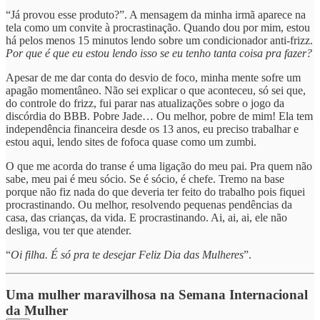
“Já provou esse produto?”. A mensagem da minha irmã aparece na
tela como um convite à procrastinação. Quando dou por mim, estou
há pelos menos 15 minutos lendo sobre um condicionador anti-frizz.
Por que é que eu estou lendo isso se eu tenho tanta coisa pra fazer?
Apesar de me dar conta do desvio de foco, minha mente sofre um
apagão momentâneo. Não sei explicar o que aconteceu, só sei que,
do controle do frizz, fui parar nas atualizações sobre o jogo da
discórdia do BBB. Pobre Jade… Ou melhor, pobre de mim! Ela tem
independência financeira desde os 13 anos, eu preciso trabalhar e
estou aqui, lendo sites de fofoca quase como um zumbi.
O que me acorda do transe é uma ligação do meu pai. Pra quem não
sabe, meu pai é meu sócio. Se é sócio, é chefe. Tremo na base
porque não fiz nada do que deveria ter feito do trabalho pois fiquei
procrastinando. Ou melhor, resolvendo pequenas pendências da
casa, das crianças, da vida. E procrastinando. Ai, ai, ai, ele não
desliga, vou ter que atender.
“
Oi filha. É só pra te desejar Feliz Dia das Mulheres
”.
Uma mulher maravilhosa na Semana Internacional
da Mulher