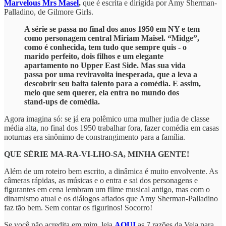
Marvelous Mrs Masel
,
que é escrita e dirigida por Amy Sherman-
Palladino, de Gilmore Girls.
A série se passa no final dos anos 1950 em NY e tem
como personagem central Miriam Maisel. “Midge”,
como é conhecida, tem tudo que sempre quis - o
marido perfeito, dois filhos e um elegante
apartamento no Upper East Side. Mas sua vida
passa por uma reviravolta inesperada, que a leva a
descobrir seu baita talento para a comédia. E assim,
meio que sem querer, ela entra no mundo dos
stand-ups de comédia.
Agora imagina só: se já era polêmico uma mulher judia de classe
média alta, no final dos 1950 trabalhar fora, fazer comédia em casas
noturnas era sinônimo de constrangimento para a família.
QUE SÉRIE MA-RA-VI-LHO-SA, MINHA GENTE!
Além de um roteiro bem escrito, a dinâmica é muito envolvente. As
câmeras rápidas, as músicas e o entra e sai dos personagens e
figurantes em cena lembram um filme musical antigo, mas com o
dinamismo atual e os diálogos afiados que Amy Sherman-Palladino
faz tão bem. Sem contar os figurinos! Socorro!
Se você não acredita em mim, leia
AQUI
as 7 razões da Veja para