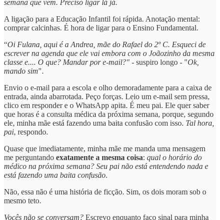
semana que vem. Preciso ligar lá já.
A ligação para a Educação Infantil foi rápida. Anotação mental:
comprar calcinhas. É hora de ligar para o Ensino Fundamental.
“
Oi Fulana, aqui é a Andrea, mãe do Rafael do 2º C. Esqueci de
escrever na agenda que ele vai embora com o Joãozinho da mesma
classe e.... O que? Mandar por e-mail?"
- suspiro longo - "
Ok,
mando sim
".
Envio o e-mail para a escola e olho demoradamente para a caixa de
entrada, ainda abarrotada. Peço forças. Leio um e-mail sem pressa,
clico em responder e o WhatsApp apita. É meu pai. Ele quer saber
que horas é a consulta médica da próxima semana, porque, segundo
ele, minha mãe está fazendo uma baita confusão com isso.
Tal hora,
pai
, respondo.
Quase que imediatamente, minha mãe me manda uma mensagem
me perguntando
exatamente a mesma coisa
:
qual o horário do
médico na próxima semana? Seu pai não está entendendo nada e
está fazendo uma baita confusão
.
Não, essa não é uma história de ficção. Sim, os dois moram sob o
mesmo teto.
Vocês não se conversam?
Escrevo enquanto faço sinal para minha