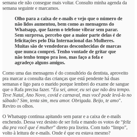
semana ele não consegue mais voltar. Consulto minha agenda da
semana seguinte e marcamos.
Olho para a caixa de e-mails e vejo que o número de
não lidos aumentou, bem como as mensagens do
Whatsapp, que fazem o telefone vibrar sem parar.
Sem surpresa, percebo que a maior parte delas é de
felicitações pelo Dia Internacional das Mulheres.
Muitas são de vendedoras desconhecidas de marcas
que nunca comprei. Tenho vontade de gritar que
não tenho tempo pra isso, mas faço a fofa e
agradeço alguns amigos.
Como uma das mensagens é do consultório da dentista, aproveito
pra marcar a consulta das crianças que está pendente há duas
semanas e ligo para o marido porque lembrei do exame de sangue
que o Rafa precisa fazer. “
Eu sei,
amor, eu sei que não deu tempo.
Teve Natal, Ano Novo, covid e carnaval, mas você pode levá-lo no
sábado? Sim, tenta sim, meu amor. Obrigada. Beijo, te amo
".
Reviro os olhos.
O Whatsapp continua apitando sem parar e a caixa de e-mails
enchendo. Dessa vez desisto de ser fofa e mando os votos de “
feliz
dia pra você que é mulher
” direto pra lixeira. Com tudo “limpo”,
volto à leitura de e-mails. Onde é que eu estava mesmo?