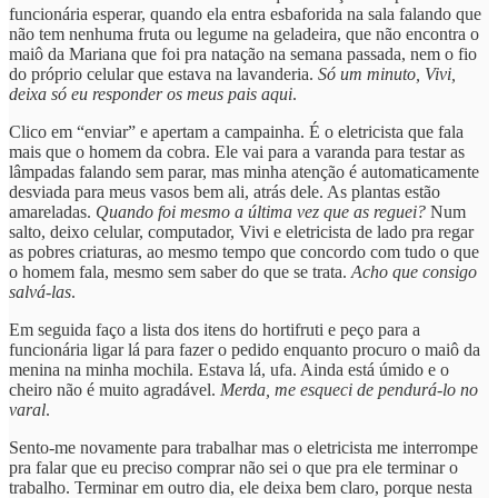
funcionária esperar, quando ela entra esbaforida na sala falando que
não tem nenhuma fruta ou legume na geladeira, que não encontra o
maiô da Mariana que foi pra natação na semana passada, nem o fio
do próprio celular que estava na lavanderia.
Só um minuto, Vivi,
deixa só eu responder os meus pais aqui
.
Clico em “enviar” e apertam a campainha. É o eletricista que fala
mais que o homem da cobra. Ele vai para a varanda para testar as
lâmpadas falando sem parar, mas minha atenção é automaticamente
desviada para meus vasos bem ali, atrás dele. As plantas estão
amareladas.
Quando foi mesmo a última vez que as reguei?
Num
salto, deixo celular, computador, Vivi e eletricista de lado pra regar
as pobres criaturas, ao mesmo tempo que concordo com tudo o que
o homem fala, mesmo sem saber do que se trata.
Acho que consigo
salvá-las
.
Em seguida faço a lista dos itens do hortifruti e peço para a
funcionária ligar lá para fazer o pedido enquanto procuro o maiô da
menina na minha mochila. Estava lá, ufa. Ainda está úmido e o
cheiro não é muito agradável.
Merda, me esqueci de pendurá-lo no
varal
.
Sento-me novamente para trabalhar mas o eletricista me interrompe
pra falar que eu preciso comprar não sei o que pra ele terminar o
trabalho. Terminar em outro dia, ele deixa bem claro, porque nesta