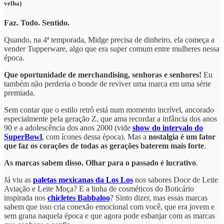
velha)
Faz. Todo. Sentido.
Quando, na 4ª temporada, Midge precisa de dinheiro, ela começa a
vender Tupperware, algo que era super comum entre mulheres nessa
época.
Que oportunidade de merchandising, senhoras e senhores!
Eu
também não perderia o bonde de reviver uma marca em uma série
premiada.
Sem contar que o estilo retrô está num momento incrível, ancorado
especialmente pela geração Z, que ama recordar a infância dos anos
90 e a adolescência dos anos 2000 (vide
show do intervalo do
SuperBowl
, com ícones dessa época). Mas a
nostalgia é um fator
que faz os corações de todas as gerações baterem mais forte
.
As marcas sabem disso. Olhar para o passado é lucrativo
.
Já viu as
paletas mexicanas da Los Los
nos sabores Doce de Leite
Aviação e Leite Moça? E a linha de cosméticos do Boticário
inspirada nos
chicletes Babbaloo
? Sinto dizer, mas essas marcas
sabem que isso cria conexão emocional com você, que era jovem e
sem grana naquela época e que agora pode esbanjar com as marcas