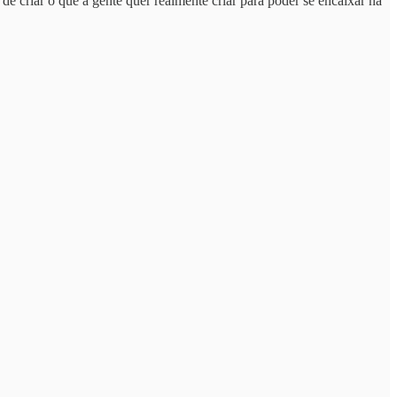
 criar o que a gente quer realmente criar para poder se encaixar na