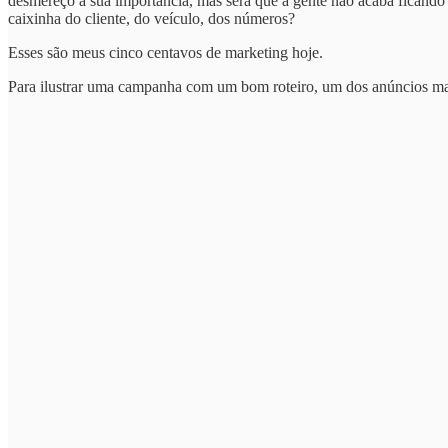
desmereço a sua importância, mas será que a gente não acaba ficando
caixinha do cliente, do veículo, dos números?
Esses são meus cinco centavos de marketing hoje.
Para ilustrar uma campanha com um bom roteiro, um dos anúncios mai