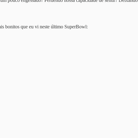
 um pouco engessado? Perdendo nossa capacidade de sentir? Deixando de
s bonitos que eu vi neste último SuperBowl: