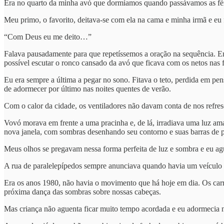
Era no quarto da minha avó que dormíamos quando passávamos as féri
Meu primo, o favorito, deitava-se com ela na cama e minha irmã e eu
“Com Deus eu me deito…”
Falava pausadamente para que repetíssemos a oração na sequência. 
possível escutar o ronco cansado da avó que ficava com os netos nas f
Eu era sempre a última a pegar no sono. Fitava o teto, perdida em pe
de adormecer por último nas noites quentes de verão.
Com o calor da cidade, os ventiladores não davam conta de nos refresca
Vovó morava em frente a uma pracinha e, de lá, irradiava uma luz am
nova janela, com sombras desenhando seu contorno e suas barras de p
Meus olhos se pregavam nessa forma perfeita de luz e sombra e eu agua
A rua de paralelepípedos sempre anunciava quando havia um veículo
Era os anos 1980, não havia o movimento que há hoje em dia. Os carr
próxima dança das sombras sobre nossas cabeças.
Mas criança não aguenta ficar muito tempo acordada e eu adormecia n