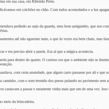
as em sua casa, em Ribeirão Preto.
 ficávamos em colchões no chão. Com todos acomodados e a luz apagada,
Emendava pedindo ao anjo da guarda, meu bom amiguinho, que nos cond
érias.
nsamentos até não aguentar mais, o que às vezes era bem chato, mas fa
r e era preciso abrir a janela. Era aí que a mágica acontecia.
arela para dentro do quarto. O curioso era que o ambiente não se ilum
roteção.
rdava, com certa ansiedade, que algum carro passasse por ali e que sua 
 a caminho, com o som tremido dos pneus pulando no pavimento sem as
os custavam a passar e raramente vinha mais que um de uma vez. Isso t
o meio da brincadeira.