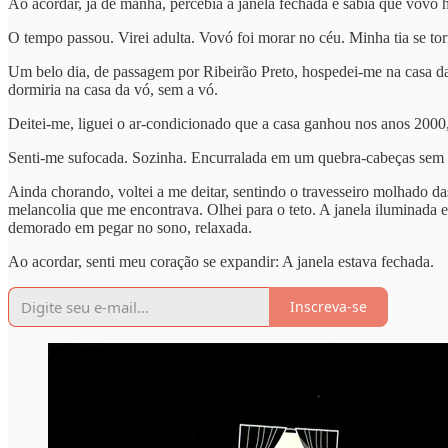
Ao acordar, já de manhã, percebia a janela fechada e sabia que vovó 
O tempo passou. Virei adulta. Vovó foi morar no céu. Minha tia se tor
Um belo dia, de passagem por Ribeirão Preto, hospedei-me na casa da 
dormiria na casa da vó, sem a vó.
Deitei-me, liguei o ar-condicionado que a casa ganhou nos anos 2000
Senti-me sufocada. Sozinha. Encurralada em um quebra-cabeças sem a 
Ainda chorando, voltei a me deitar, sentindo o travesseiro molhado 
melancolia que me encontrava. Olhei para o teto. A janela iluminada 
demorado em pegar no sono, relaxada.
Ao acordar, senti meu coração se expandir: A janela estava fechada.
Inscreva-se