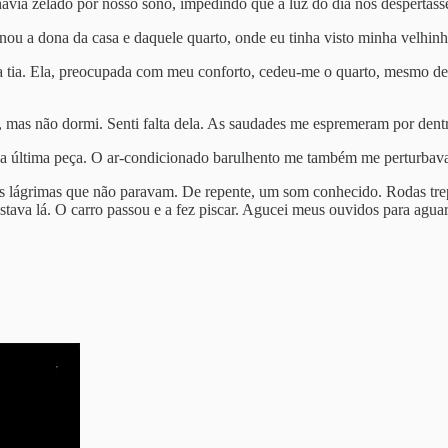
havia zelado por nosso sono, impedindo que a luz do dia nos despertass
nou a dona da casa e daquele quarto, onde eu tinha visto minha velhinh
tia. Ela, preocupada com meu conforto, cedeu-me o quarto, mesmo depoi
, mas não dormi. Senti falta dela. As saudades me espremeram por dentr
última peça. O ar-condicionado barulhento me também me perturbava. De
das lágrimas que não paravam. De repente, um som conhecido. Rodas trep
estava lá. O carro passou e a fez piscar. Agucei meus ouvidos para ag